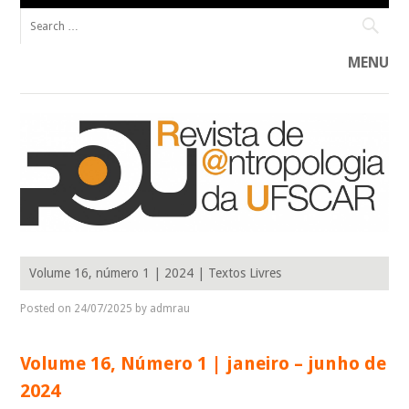
Search for:
MENU
Skip to content
R@U____________________________________________ Revista de Antropologia do
R@U: REVISTA DE ANTROPOLOGIA
Programa de Pós-Graduação em Antropologia Social da Universidade
Volume 16, número 1 | 2024 | Textos Livres
Federal de São Carlos (PPGAS–UFSCar).
DA UFSCAR
Posted on
24/07/2025
by
admrau
Volume 16, Número 1 | janeiro – junho de
2024