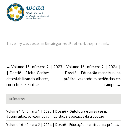
This entry was posted in
Uncategorized
. Bookmark the
permalink
.
←
Volume 15, número 2 | 2023
Volume 16, número 2 | 2024 |
Post navigation
| Dossiê – Efeito Caribe:
Dossiê – Educação menstrual na
desestabilizando olhares,
prática: vazando experiências em
conceitos e escritas
campo
→
Números
Volume 17, número 1 | 2025 | Dossiê – Ontologia e Linguagem:
documentação, retomadas linguísticas e poéticas da tradução
Volume 16, número 2 | 2024 | Dossiê – Educação menstrual na prática: