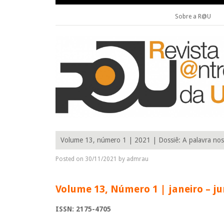
Sobre a R@U
Skip to content
R@U____________________________________________ Revista de
R@U: REVISTA DE ANTROPOL
Volume 13, número 1 | 2021 | Dossiê: A palavra no
Posted on
30/11/2021
by
admrau
Volume 13, Número 1 | janeiro – j
ISSN: 2175-4705