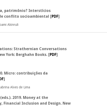
, patrimônio? Interstícios
 de conflito socioambiental
[
PDF
]
bami Akinruli
elations: Strathernian Conversations
New York: Berghahn Books
.
[
PDF
]
20. Micro: contribuições da
DF
]
Sabrina Alves de Lima
(eds.). 2019. Money at the
, Financial Inclusion and Design. New