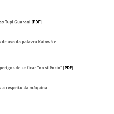
vas Tupi Guarani
[
PDF
]
s de uso da palavra Kaiowá e
erigos de se ficar “no silêncio”
[
PDF
]
as a respeito da máquina