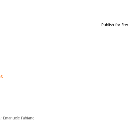
Publish for Fre
as
a; Emanuele Fabiano