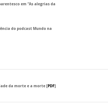
 parentesco em “As alegrias da
iência do
podcast
Mundo na
idade da morte e a morte
[
PDF
]