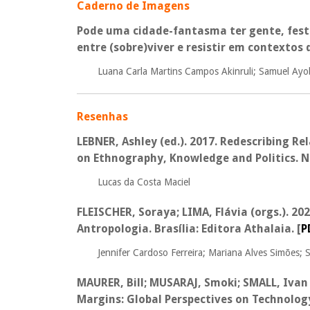
Caderno de Imagens
Pode uma cidade-fantasma ter gente, festa
entre (sobre)viver e resistir em contextos
Luana Carla Martins Campos Akinruli; Samuel Ayo
Resenhas
LEBNER, Ashley (ed.). 2017. Redescribing R
on Ethnography, Knowledge and Politics. 
Lucas da Costa Maciel
FLEISCHER, Soraya; LIMA, Flávia (orgs.). 20
Antropologia. Brasília: Editora Athalaia
.
[
P
Jennifer Cardoso Ferreira; Mariana Alves Simões; 
MAURER, Bill; MUSARAJ, Smoki; SMALL, Ivan 
Margins: Global Perspectives on Technology