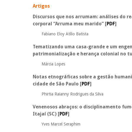
Artigos
Discursos que nos arrumam: análises do
re
corporal “Arruma meu marido”
[
PDF
]
Fabiano Eloy Atílio Batista
Tematizando uma casa-grande e um engenh
patrimonialização e herança colonial no t
Márcia Lopes
Notas etnográficas sobre a gestão humani
cidade de São Paulo
[
PDF
]
Phirtia Raianny Rodrigues da Silva
Venenosos abraços: o disciplinamento fum
Itajaí (SC)
[
PDF
]
Yves Marcel Seraphim