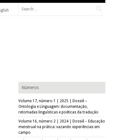
Search for:
nglish
de Federal de São Carlos (PPGAS–UFSCar).
Números
Volume 17, número 1 | 2025 | Dossiê –
Ontologia e Linguagem: documentação,
retomadas linguísticas e poéticas da tradução
Volume 16, número 2 | 2024 | Dossiê – Educação
menstrual na prática: vazando experiências em
campo