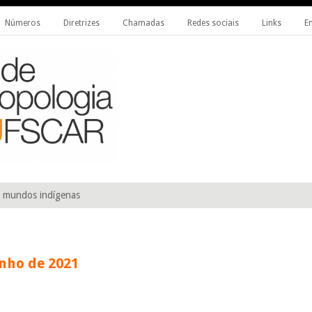
Números
Diretrizes
Chamadas
Redes sociais
Links
E
 Antropologia do Programa de Pós-Graduação em Antropologia Social da Universida
OGIA DA UFSCAR
s mundos indígenas
unho de 2021