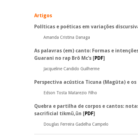
Artigos
Políticas e poéticas em variações discursi
Amanda Cristina Danaga
As palavras (em) canto: Formas e intençõe
Guarani no rap Brô Mc’s
[
PDF
]
Jacqueline Candido Guilherme
Perspectiva acústica Ticuna (Magüta) e os p
Edson Tosta Matarezio Filho
Quebra e partilha de corpos e cantos: not
sacrificial tikm
ũ
,
ũ
n
[
PDF
]
Douglas Ferreira Gadelha Campelo