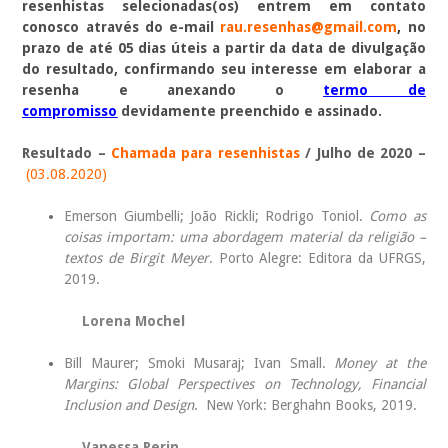
resenhistas selecionadas(os) entrem em contato
conosco através do e-mail
rau.resenhas@gmail.com
,
no
prazo de até 05 dias úteis a partir da data de divulgação
do resultado, confirmando seu interesse em elaborar a
resenha e anexando o
termo de
compromisso
devidamente preenchido e assinado.
Resultado –
Chamada para resenhistas
/ Julho de 2020 –
(03.08.2020)
Emerson Giumbelli; João Rickli; Rodrigo Toniol.
Como as
coisas importam: uma abordagem material da religião –
textos de Birgit Meyer
. Porto Alegre: Editora da UFRGS,
2019.
Lorena Mochel
Bill Maurer; Smoki Musaraj; Ivan Small.
Money at the
Margins: Global Perspectives on Technology, Financial
Inclusion and Design
. New York: Berghahn Books, 2019.
Vanessa Perin