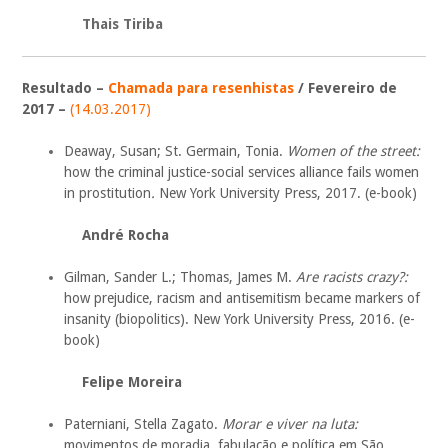
Thais Tiriba
Resultado –
Chamada para resenhistas
/ Fevereiro de
2017 –
(14.03.2017)
Deaway, Susan; St. Germain, Tonia.
Women of the street:
how the criminal justice-social services alliance fails women
in prostitution
.
New York University Press, 2017. (e-book)
André Rocha
Gilman, Sander L.; Thomas, James M.
Are racists crazy?:
how prejudice, racism and antisemitism became markers of
insanity (biopolitics). New York University Press, 2016. (e-
book)
Felipe Moreira
Paterniani, Stella Zagato.
Morar e viver na luta:
movimentos de moradia, fabulação e política em São