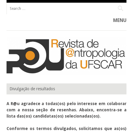
Search for:
MENU
Skip to content
R@U____________________________________________ Revista de Antropologia do
R@U: REVISTA DE ANTROPOLOGIA
Programa de Pós-Graduação em Antropologia Social da Universidade
Divulgação de resultados
Federal de São Carlos (PPGAS–UFSCar).
DA UFSCAR
A R@u agradece a todas(os) pelo interesse em colaborar
com a nossa seção de resenhas. Abaixo, encontra-se a
lista das(os) candidatas(os) selecionadas(os).
Conforme os termos divulgados, solicitamos que as(os)