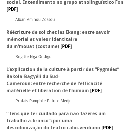
social. Entendimento no grupo etnolinguístico Fon
[
PDF
]
Alban Aminou Zossou
Réécriture de soi chez les Ekang: entre savoir
mémoriel et valeur identitaire
du m’mouat (costume)
[
PDF
]
Brigitte Nga Ondigui
L’explication de la culture à partir des “Pygmées”
Bakola-Bagyéli du Sud-
Cameroun: entre recherche de l’efficacité
matérielle et libération de l’humain
[
PDF
]
Protais Pamphile Patrice Medjo
“Tens que ter cuidado para não fazeres um
trabalho a-branco”: por uma
descolonização do teatro cabo-verdiano
[
PDF
]