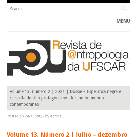
Search for:
MENU
Skip to content
R@U____________________________________________ Revista de Antropologia do
R@U: REVISTA DE ANTROPOLOGIA
Programa de Pós-Graduação em Antropologia Social da Universidade
Volume 13, número 2 | 2021 | Dossiê – Esperança negra e
Federal de São Carlos (PPGAS–UFSCar).
DA UFSCAR
reescrita de si: o protagonismo africano no mundo
contemporâneo
Posted on
24/10/2022
by
admrau
Volume 13, Número 2 | julho – dezembro