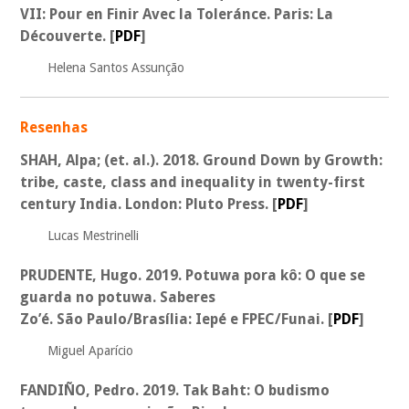
VII: Pour en Finir Avec la Toleránce. Paris: La
Découverte.
[
PDF
]
Helena Santos Assunção
Resenhas
SHAH, Alpa; (
et. al.
). 2018. Ground Down by Growth:
tribe, caste, class and inequality in twenty-first
century India. London: Pluto Press.
[
PDF
]
Lucas Mestrinelli
PRUDENTE, Hugo. 2019. Potuwa pora kô: O que se
guarda no potuwa. Saberes
Zo’é. São Paulo/Brasília: Iepé e FPEC/Funai.
[
PDF
]
Miguel Aparício
FANDIÑO, Pedro. 2019. Tak Baht: O budismo