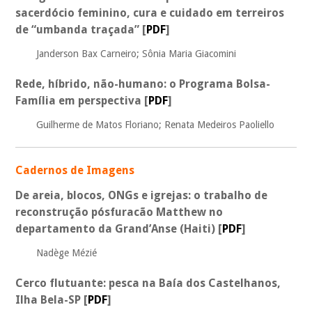
sacerdócio feminino, cura e cuidado em terreiros
de “umbanda traçada”
[
PDF
]
Janderson Bax Carneiro; Sônia Maria Giacomini
Rede, híbrido, não-humano: o Programa Bolsa-
Família em perspectiva
[
PDF
]
Guilherme de Matos Floriano; Renata Medeiros Paoliello
Cadernos de Imagens
De areia, blocos, ONGs e igrejas: o trabalho de
reconstrução pósfuracão Matthew no
departamento da Grand’Anse (Haiti)
[
PDF
]
Nadège Mézié
Cerco flutuante: pesca na Baía dos Castelhanos,
Ilha Bela-SP
[
PDF
]