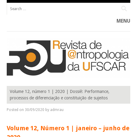
Search for:
MENU
Skip to content
R@U____________________________________________ Revista de Antropologia do
R@U: REVISTA DE ANTROPOLOGIA
Programa de Pós-Graduação em Antropologia Social da Universidade
Volume 12, número 1 | 2020 | Dossiê: Performance,
Federal de São Carlos (PPGAS–UFSCar).
DA UFSCAR
processos de diferenciação e constituição de sujeitos
Posted on
30/09/2020
by
admrau
Volume 12, Número 1 | janeiro – junho de