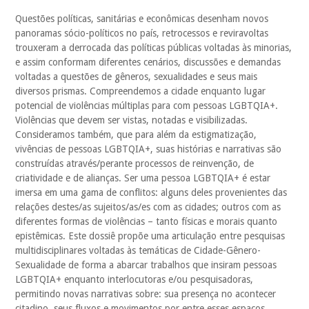
Questões políticas, sanitárias e econômicas desenham novos
panoramas sócio-políticos no país, retrocessos e reviravoltas
trouxeram a derrocada das políticas públicas voltadas às minorias,
e assim conformam diferentes cenários, discussões e demandas
voltadas a questões de gêneros, sexualidades e seus mais
diversos prismas. Compreendemos a cidade enquanto lugar
potencial de violências múltiplas para com pessoas LGBTQIA+.
Violências que devem ser vistas, notadas e visibilizadas.
Consideramos também, que para além da estigmatização,
vivências de pessoas LGBTQIA+, suas histórias e narrativas são
construídas através/perante processos de reinvenção, de
criatividade e de alianças. Ser uma pessoa LGBTQIA+ é estar
imersa em uma gama de conflitos: alguns deles provenientes das
relações destes/as sujeitos/as/es com as cidades; outros com as
diferentes formas de violências – tanto físicas e morais quanto
epistêmicas. Este dossiê propõe uma articulação entre pesquisas
multidisciplinares voltadas às temáticas de Cidade-Gênero-
Sexualidade de forma a abarcar trabalhos que insiram pessoas
LGBTQIA+ enquanto interlocutoras e/ou pesquisadoras,
permitindo novas narrativas sobre: sua presença no acontecer
citadino, seus fluxos e movimentos por entre esses espaços,