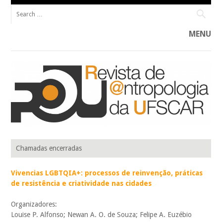
Search for:
MENU
Skip to content
R@U____________________________________________ Revista de Antropologia do
R@U: REVISTA DE ANTROPOLOGIA
Programa de Pós-Graduação em Antropologia Social da Universidade
Chamadas encerradas
Federal de São Carlos (PPGAS–UFSCar).
DA UFSCAR
Vivencias LGBTQIA+: processos de reinvenção, práticas
de resistência e criatividade nas cidades
Organizadores:
Louise P. Alfonso; Newan A. O. de Souza; Felipe A. Euzébio