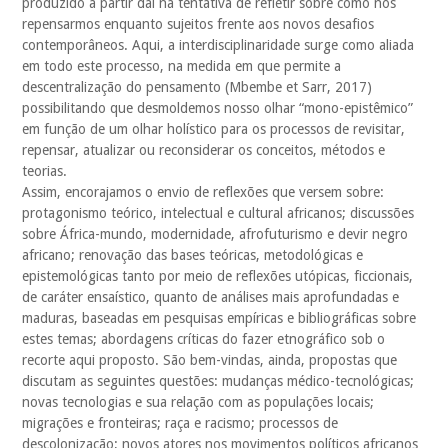
produzido a partir daí na tentativa de refletir sobre como nos
repensarmos enquanto sujeitos frente aos novos desafios
contemporâneos. Aqui, a interdisciplinaridade surge como aliada
em todo este processo, na medida em que permite a
descentralização do pensamento (Mbembe et Sarr, 2017)
possibilitando que desmoldemos nosso olhar “mono-epistêmico”
em função de um olhar holístico para os processos de revisitar,
repensar, atualizar ou reconsiderar os conceitos, métodos e
teorias.
Assim, encorajamos o envio de reflexões que versem sobre:
protagonismo teórico, intelectual e cultural africanos; discussões
sobre África-mundo, modernidade, afrofuturismo e devir negro
africano; renovação das bases teóricas, metodológicas e
epistemológicas tanto por meio de reflexões utópicas, ficcionais,
de caráter ensaístico, quanto de análises mais aprofundadas e
maduras, baseadas em pesquisas empíricas e bibliográficas sobre
estes temas; abordagens críticas do fazer etnográfico sob o
recorte aqui proposto. São bem-vindas, ainda, propostas que
discutam as seguintes questões: mudanças médico-tecnológicas;
novas tecnologias e sua relação com as populações locais;
migrações e fronteiras; raça e racismo; processos de
descolonização; novos atores nos movimentos políticos africanos