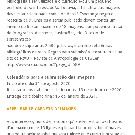
bibliografia a ser utilizada e o currículo e/ou um pequeno
portfólio do/a interessado/a. Todavia, a temática das imagens
deve estar relacionada com a do dossiê Esperança negra e
reescrita de si. Ensaios a serem publicado devem conter um
mínimo de 6 e um máximo de 18 imagens, que podem se tratar
de fotografias, desenhos, ilustrações, etc. O texto de
apresentação
não deve superar as 2.500 palavras, incluindo referências
bibliográficas e notas. Regras para submissão encontram-se no
site da R@U – Revista de Antropologia da UFSCar:
http://www.rau.ufscar.br/?page_id=589
Calendário para a submissão das imagens
Envio até o dia 31 de agosto 2020.
Resultado dos trabalhos selecionados: 15 de outubro de 2020.
Entrega do trabalho final: 15 de janeiro de 2021.
APPEL PAR LE CARNETS D`IMAGES
Aux intéressés, nous demandons qu’ils envoient un petit texte,
d’un maximum de 15 lignes expliquant la proposition d’images,
une petite bibliographie qui sera utilisée et le curriculum vitae et-