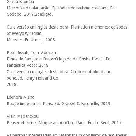
Grada Kilomba
Memórias da plantação: Episódios de racismo cotidiano.Ed.
Codobo. 2019.2oedição.
Ou a versão em inglês desta obra: Plantation memories: episodes
of everyday racism.
Münster: Ed.Unrast, 2008.
Petê Rissati, Tomi Adeyemi
Filhos de Sangue e Ossos:O legado de Orïsha Livro1. Ed.
Fantástica Rocco.2018
Ou a versão em inglês desta obra: Children of blood and
bone.Ed.Henry Holt and Co,
2018.
Léonora Miano
Rouge impératrice. Paris: Ed. Grasset & Fasquelle, 2019.
Alain Mabanckou
Penser et écrire l’Afrique aujourd’hui. Paris: Éd. Le Seuil, 2017.
As pessoas interessadas em resenhar um dos livros devem enviar