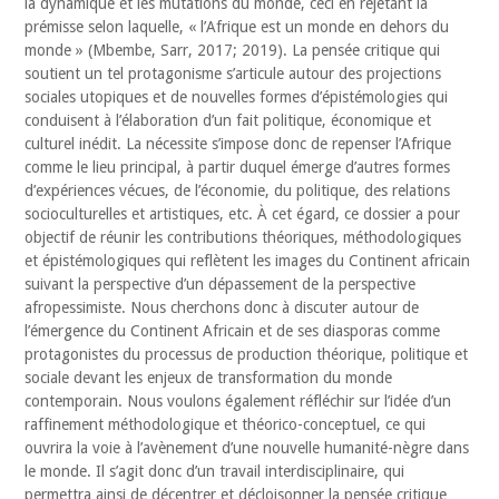
la dynamique et les mutations du monde, ceci en rejetant la
prémisse selon laquelle, « l’Afrique est un monde en dehors du
monde » (Mbembe, Sarr, 2017; 2019). La pensée critique qui
soutient un tel protagonisme s’articule autour des projections
sociales utopiques et de nouvelles formes d’épistémologies qui
conduisent à l’élaboration d’un fait politique, économique et
culturel inédit. La nécessite s’impose donc de repenser l’Afrique
comme le lieu principal, à partir duquel émerge d’autres formes
d’expériences vécues, de l’économie, du politique, des relations
socioculturelles et artistiques, etc. À cet égard, ce dossier a pour
objectif de réunir les contributions théoriques, méthodologiques
et épistémologiques qui reflètent les images du Continent africain
suivant la perspective d’un dépassement de la perspective
afropessimiste. Nous cherchons donc à discuter autour de
l’émergence du Continent Africain et de ses diasporas comme
protagonistes du processus de production théorique, politique et
sociale devant les enjeux de transformation du monde
contemporain. Nous voulons également réfléchir sur l’idée d’un
raffinement méthodologique et théorico-conceptuel, ce qui
ouvrira la voie à l’avènement d’une nouvelle humanité-nègre dans
le monde. Il s’agit donc d’un travail interdisciplinaire, qui
permettra ainsi de décentrer et décloisonner la pensée critique