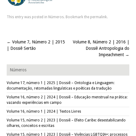
This entry was posted in
Números
. Bookmark the
permalink
.
←
Volume 7, Número 2 | 2015
Volume 8, Número 2 | 2016 |
Post navigation
| Dossiê Sertão
Dossiê Antropologia do
Impeachment
→
Números
Volume 17, número 1 | 2025 | Dossiê – Ontologia e Linguagem:
documentação, retomadas linguísticas e poéticas da tradução
Volume 16, número 2 | 2024 | Dossiê – Educação menstrual na prática:
vazando experiências em campo
Volume 16, número 1 | 2024 | Textos Livres
Volume 15, número 2 | 2023 | Dossiê – Efeito Caribe: desestabilizando
olhares, conceitos e escritas
Volume 15, número 1 | 2023 | Dossiê – Vivências LGBTQIA+: processos