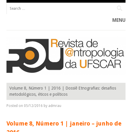
Search for:
MENU
Skip to content
R@U____________________________________________ Revista de Antropologia do
R@U: REVISTA DE ANTROPOLOGIA
Programa de Pós-Graduação em Antropologia Social da Universidade
Volume 8, Número 1 | 2016 | Dossiê Etnografias: desafios
Federal de São Carlos (PPGAS–UFSCar).
DA UFSCAR
metodológicos, éticos e políticos
Posted on
05/12/2016
by
admrau
Volume 8, Número 1 | janeiro – junho de