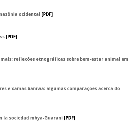
mazônia ocidental
[PDF]
uss
[PDF]
imais: reflexões etnográficas sobre bem-estar animal em
ores e xamãs baniwa: algumas comparações acerca do
n la sociedad mbya-Guarani
[PDF]