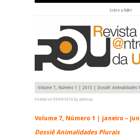
Sobre a R@U
Skip to content
R@U____________________________________________ Revista de
R@U: REVISTA DE ANTROPOL
Volume 7, Número 1 | 2015 | Dossiê: Animalidades P
Posted on
09/09/2016
by
admrau
Volume 7, Número 1 | janeiro – ju
Dossiê Animalidades Plurais