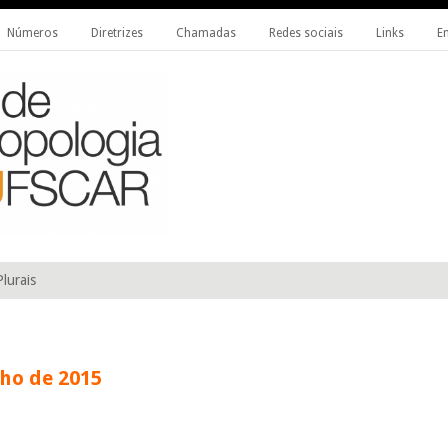
Números
Diretrizes
Chamadas
Redes sociais
Links
E
 Antropologia do Programa de Pós-Graduação em Antropologia Social da Universida
OGIA DA UFSCAR
lurais
nho de 2015