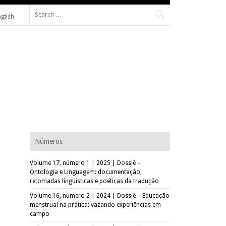
Search for:
nglish
de Federal de São Carlos (PPGAS–UFSCar).
Números
Volume 17, número 1 | 2025 | Dossiê –
Ontologia e Linguagem: documentação,
retomadas linguísticas e poéticas da tradução
Volume 16, número 2 | 2024 | Dossiê – Educação
menstrual na prática: vazando experiências em
campo