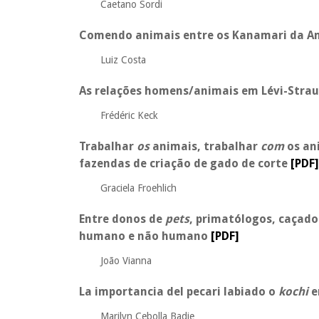
Caetano Sordi
Comendo animais entre os Kanamari da A
Luiz Costa
As relações homens/animais em Lévi-Stra
Frédéric Keck
Trabalhar
os
animais, trabalhar
com
os an
fazendas de criação de gado de corte
[PDF]
Graciela Froehlich
Entre donos de
pets
, primatólogos, caçad
humano e não humano
[PDF]
João Vianna
La importancia del pecari labiado o
kochi
e
Marilyn Cebolla Badie